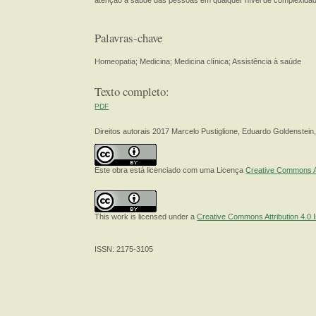
atenção à saúde das pessoas em qualquer nível de complexidade
Palavras-chave
Homeopatia; Medicina; Medicina clínica; Assistência à saúde
Texto completo:
PDF
Direitos autorais 2017 Marcelo Pustiglione, Eduardo Goldenstein
Este obra está licenciado com uma Licença
Creative Commons At
This work is licensed under a
Creative Commons Attribution 4.0 I
ISSN: 2175-3105