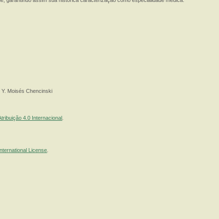
, garantindo assim sua histórica caracterização como especialidade médica.
, Y. Moisés Chencinski
ribuição 4.0 Internacional
.
nternational License
.