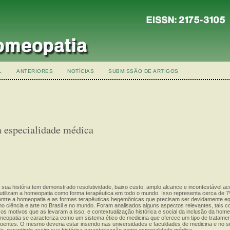
L
ANTERIORES
NOTÍCIAS
SUBMISSÃO DE ARTIGOS
 especialidade médica
sua história tem demonstrado resolutividade, baixo custo, amplo alcance e incontestável ace
 utilizam a homeopatia como forma terapêutica em todo o mundo. Isso representa cerca de 
 entre a homeopatia e as formas terapêuticas hegemônicas que precisam ser devidamente e
mo ciência e arte no Brasil e no mundo. Foram analisados alguns aspectos relevantes, tais co
s motivos que as levaram a isso; e contextualização histórica e social da inclusão da hom
meopatia se caracteriza como um sistema ético de medicina que oferece um tipo de tratamen
doentes. O mesmo deveria estar inserido nas universidades e faculdades de medicina e no s