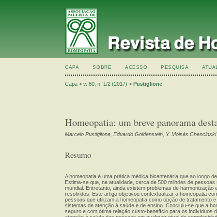
CAPA
SOBRE
ACESSO
PESQUISA
ATUA
Capa
>
v. 80, n. 1/2 (2017)
>
Pustiglione
Homeopatia: um breve panorama desta
Marcelo Pustiglione, Eduardo Goldenstein, Y. Moisés Chencinski
Resumo
A homeopatia é uma prática médica bicentenária que ao longo de 
Estima-se que, na atualidade, cerca de 500 milhões de pessoas
mundial. Entretanto, ainda existem problemas de harmonização
resolvidos. Este artigo objetivou contextualizar a homeopatia co
pessoas que utilizam a homeopatia como opção de tratamento e o
sistemas de atenção à saúde e de ensino. Concluiu-se que a ho
seguro e com ótima relação custo-benefício para os indivíduos 