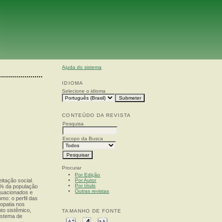
Ajuda do sistema
IDIOMA
Selecione o idioma
CONTEÚDO DA REVISTA
Pesquisa
Escopo da Busca
Procurar
Por Edição
Por Autor
itação social.
Por título
7% da população
Outras revistas
quacionados e
mo: o perfil das
eopatia nos
to sistêmico,
TAMANHO DE FONTE
istema de