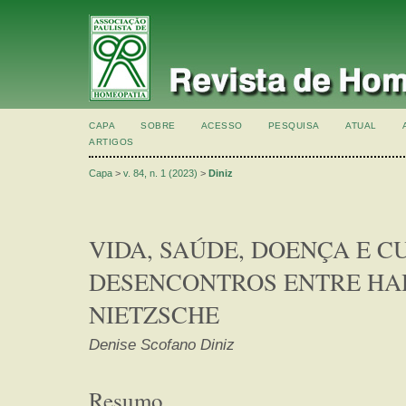
CAPA
SOBRE
ACESSO
PESQUISA
ATUAL
ARTIGOS
Capa
>
v. 84, n. 1 (2023)
>
Diniz
VIDA, SAÚDE, DOENÇA E C
DESENCONTROS ENTRE H
NIETZSCHE
Denise Scofano Diniz
Resumo