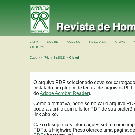
CAPA
SOBRE
ACESSO
PESQUISA
ATUAL
ARTIGOS
Capa
>
v. 74, n. 3 (2011)
>
Giorgi
O arquivo PDF selecionado deve ser carregad
instalado um plugin de leitura de arquivos PDF
do
Adobe Acrobat Reader
).
Como alternativa, pode-se baixar o arquivo PD
poderá abrí-lo com o leitor PDF de sua preferên
link abaixo.
Caso deseje mais informações sobre como impri
PDFs, a Highwire Press oferece uma página d