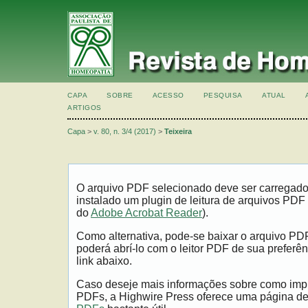
CAPA
SOBRE
ACESSO
PESQUISA
ATUAL
ARTIGOS
Capa
>
v. 80, n. 3/4 (2017)
>
Teixeira
O arquivo PDF selecionado deve ser carregad
instalado um plugin de leitura de arquivos PDF
do
Adobe Acrobat Reader
).
Como alternativa, pode-se baixar o arquivo PD
poderá abrí-lo com o leitor PDF de sua preferên
link abaixo.
Caso deseje mais informações sobre como impri
PDFs, a Highwire Press oferece uma página d