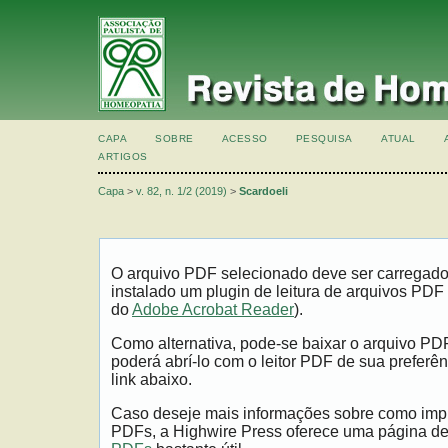
CAPA
SOBRE
ACESSO
PESQUISA
ATUAL
ARTIGOS
Capa
>
v. 82, n. 1/2 (2019)
>
Scardoeli
O arquivo PDF selecionado deve ser carregad
instalado um plugin de leitura de arquivos PDF
do
Adobe Acrobat Reader
).
Como alternativa, pode-se baixar o arquivo PD
poderá abrí-lo com o leitor PDF de sua preferên
link abaixo.
Caso deseje mais informações sobre como impri
PDFs, a Highwire Press oferece uma página d