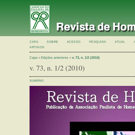
CAPA
SOBRE
ACESSO
PESQUISA
ATUAL
ARTIGOS
Capa
>
Edições anteriores
>
v. 73, n. 1/2 (2010)
v. 73, n. 1/2 (2010)
SUMÁRIO