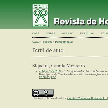
CAPA
SOBRE
ACESSO
PESQUISA
ATUA
Capa
>
Pesquisa
>
Perfil do autor
Perfil do autor
Siqueira, Camila Monteiro
v. 76, n. 3/4 (2013)
- IX Congresso Brasileiro de Farmacê
Bioterápicos de Candida albicans induzem alterações nos í
RESUMO
PDF
This work is licensed under a
Creative Commons Attribution 4.0 I