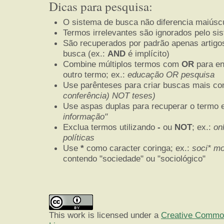
Dicas para pesquisa:
O sistema de busca não diferencia maiúsc
Termos irrelevantes são ignorados pelo si
São recuperados por padrão apenas artig
busca (ex.:
AND
é implícito)
Combine múltiplos termos com
OR
para en
outro termo; ex.:
educação OR pesquisa
Use parênteses para criar buscas mais co
conferência) NOT teses)
Use aspas duplas para recuperar o termo e
informação"
Exclua termos utilizando
-
ou
NOT
; ex.:
onl
políticas
Use
*
como caracter coringa; ex.:
soci* mo
contendo "sociedade" ou "sociológico"
This work is licensed under a
Creative Commons