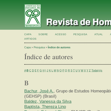
CAPA
SOBRE
ACESSO
PESQUISA
ATUAL
ARTIGOS
Capa
>
Pesquisa
>
Índice de autores
Índice de autores
A
B
C
D
E
F
G
H
I
J
K
L
M
N
O
P
Q
R
S
T
U
V
W
X
Y
Z
Toda(o)s
B
Bachur, José A.
, Grupo de Estudos Homeopáti
(GEHSP) (Brasil)
Baldez, Vanessa da Silva
Baptista, Thereza Lino