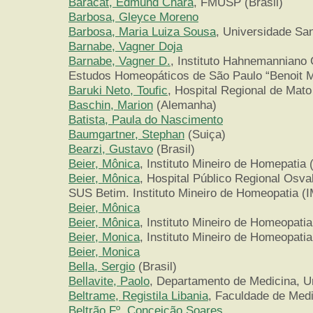
Baracat, Edmund Chara
, FMUSP (Brasil)
Barbosa, Gleyce Moreno
Barbosa, Maria Luiza Sousa
, Universidade Sa
Barnabe, Vagner Doja
Barnabe, Vagner D.
, Instituto Hahnemanniano
Estudos Homeopáticos de São Paulo “Benoit M
Baruki Neto, Toufic
, Hospital Regional de Mato
Baschin, Marion
(Alemanha)
Batista, Paula do Nascimento
Baumgartner, Stephan
(Suiça)
Bearzi, Gustavo
(Brasil)
Beier, Mônica
, Instituto Mineiro de Homepatia (
Beier, Mônica
, Hospital Público Regional Osv
SUS Betim. Instituto Mineiro de Homeopatia (I
Beier, Mônica
Beier, Mônica
, Instituto Mineiro de Homeopatia
Beier, Monica
, Instituto Mineiro de Homeopatia
Beier, Monica
Bella, Sergio
(Brasil)
Bellavite, Paolo
, Departamento de Medicina, Un
Beltrame, Registila Libania
, Faculdade de Medi
Beltrão Fº, Conceição Soares