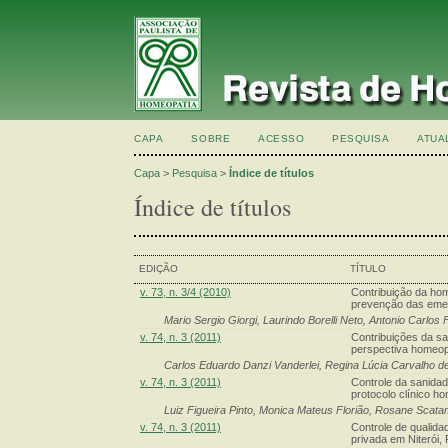
CAPA
SOBRE
ACESSO
PESQUISA
ATUA
Capa
>
Pesquisa
>
Índice de títulos
Índice de títulos
EDIÇÃO
TÍTULO
v. 73, n. 3/4 (2010)
Contribuição da ho
prevenção das emer
Mario Sergio Giorgi, Laurindo Borelli Neto, Antonio Carlos
v. 74, n. 3 (2011)
Contribuições da s
perspectiva homeop
Carlos Eduardo Danzi Vanderlei, Regina Lúcia Carvalho de
v. 74, n. 3 (2011)
Controle da sanidad
protocolo clínico h
Luiz Figueira Pinto, Monica Mateus Florião, Rosane Scata
v. 74, n. 3 (2011)
Controle de qualid
privada em Niterói,