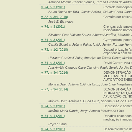
Amanda Martins Cattete Gomes, Tereza Cristina de Andra
v. 74, n. 3 (2011)
Controle homeopáti
Bruno Rocha de Tolla, Camila Sollero, Cláudio Costa Carv
v. 82, n. 3/4 (2019)
Convém ser cético 
José E. Eizayaga
v. 74, n. 3 (2011)
Crenças epistemológ
racionalidade home
Elizabeth Pinto Valente Souza, Alberto Alvarães, Maurício 
v. 74, n. 3 (2011)
Cyrtopodium: potenc
Camila Siqueira, Juliana Paiva, Ivaldo Junior, Fortune Hom
v. 73, n. 1/2 (2010)
Da padronização far
experiência com dil
Ubiratan Cardinalli Adler, Amarilys de Toledo Cesar, Mari
v. 74, n. 3 (2011)
David Castro: vida 
Ana Amélia Campos Claro Olandim, Paulo Sergio Jordão D
v. 77, n. 3/4 (2014)
DEMONSTRAÇÃO D
MEDICAMENTO GE
AUTOPATOGENES
Mônica Beier, Antônio C.G. da Cruz, João L. de Magalhães
v. 77, n. 3/4 (2014)
DEMONSTRAÇÃO 
INDIUM METALLIC
APLICAÇÃO CLÍNI
Mônica Beier, Antônio C.G. da Cruz, Sabrina G.M. de Olivei
v. 74, n. 3 (2011)
Depressão e homeo
Melânia Maria Danda, Jorge Antonio Moreira de Lima
v. 74, n. 4 (2011)
Desafios colocados 
medicação imunossu
Rajesh Shah
v. 74, n. 3 (2011)
Desenvolvimento de 