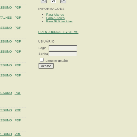
RESUMO
PDF
INFORMAÇÕES
Para leitores
TALHES
PDF
Para Autores
Para Bibliotecários
RESUMO
PDF
OPEN JOURNAL SYSTEMS
RESUMO
PDF
USUÁRIO
Login
RESUMO
PDF
Senha
Lembrar usuário
RESUMO
PDF
RESUMO
PDF
RESUMO
PDF
RESUMO
PDF
RESUMO
PDF
RESUMO
PDF