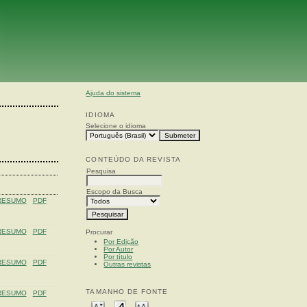
Ajuda do sistema
IDIOMA
Selecione o idioma
CONTEÚDO DA REVISTA
Pesquisa
Escopo da Busca
RESUMO
PDF
RESUMO
PDF
Procurar
Por Edição
Por Autor
Por título
RESUMO
PDF
Outras revistas
TAMANHO DE FONTE
RESUMO
PDF