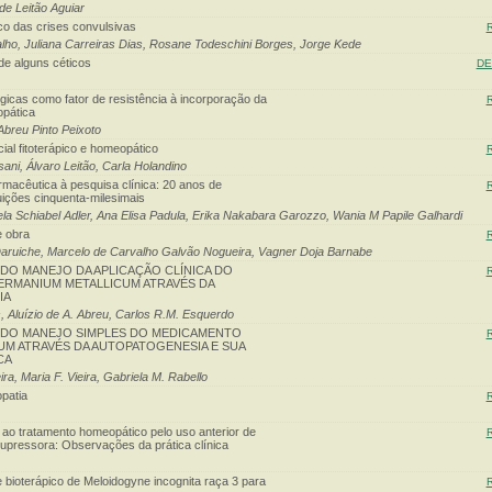
de Leitão Aguiar
co das crises convulsivas
alho, Juliana Carreiras Dias, Rosane Todeschini Borges, Jorge Kede
de alguns céticos
DE
icas como fator de resistência à incorporação da
opática
Abreu Pinto Peixoto
ial fitoterápico e homeopático
sani, Álvaro Leitão, Carla Holandino
macêutica à pesquisa clínica: 20 anos de
uições cinquenta-milesimais
stela Schiabel Adler, Ana Elisa Padula, Erika Nakabara Garozzo, Wania M Papile Galhardi
e obra
aruiche, Marcelo de Carvalho Galvão Nogueira, Vagner Doja Barnabe
O MANEJO DA APLICAÇÃO CLÍNICA DO
RMANIUM METALLICUM ATRAVÉS DA
IA
, Aluízio de A. Abreu, Carlos R.M. Esquerdo
DO MANEJO SIMPLES DO MEDICAMENTO
UM ATRAVÉS DA AUTOPATOGENESIA E SUA
CA
ra, Maria F. Vieira, Gabriela M. Rabello
patia
ao tratamento homeopático pelo uso anterior de
pressora: Observações da prática clínica
bioterápico de Meloidogyne incognita raça 3 para