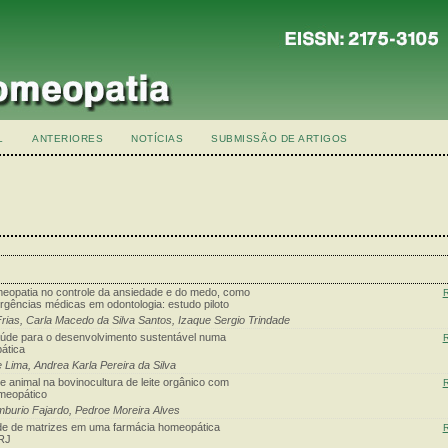
L
ANTERIORES
NOTÍCIAS
SUBMISSÃO DE ARTIGOS
meopatia no controle da ansiedade e do medo, como
gências médicas em odontologia: estudo piloto
 Frias, Carla Macedo da Silva Santos, Izaque Sergio Trindade
aúde para o desenvolvimento sustentável numa
ática
 Lima, Andrea Karla Pereira da Silva
e animal na bovinocultura de leite orgânico com
omeopático
mburio Fajardo, Pedroe Moreira Alves
ade de matrizes em uma farmácia homeopática
 RJ