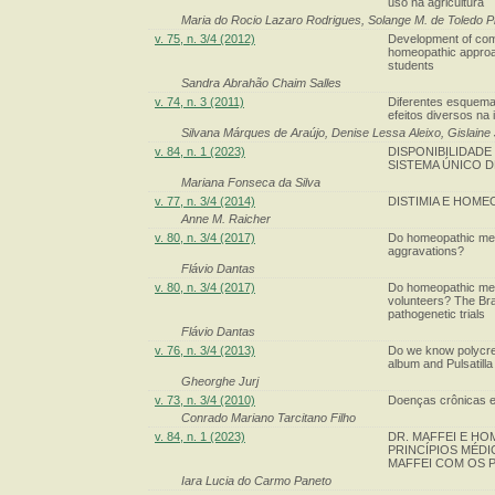
uso na agricultura
Maria do Rocio Lazaro Rodrigues, Solange M. de Toledo 
v. 75, n. 3/4 (2012)
Development of comp
homeopathic approac
students
Sandra Abrahão Chaim Salles
v. 74, n. 3 (2011)
Diferentes esquema
efeitos diversos na
Silvana Márques de Araújo, Denise Lessa Aleixo, Gislaine
v. 84, n. 1 (2023)
DISPONIBILIDAD
SISTEMA ÚNICO 
Mariana Fonseca da Silva
v. 77, n. 3/4 (2014)
DISTIMIA E HOME
Anne M. Raicher
v. 80, n. 3/4 (2017)
Do homeopathic med
aggravations?
Flávio Dantas
v. 80, n. 3/4 (2017)
Do homeopathic med
volunteers? The Bra
pathogenetic trials
Flávio Dantas
v. 76, n. 3/4 (2013)
Do we know polycres
album and Pulsatilla
Gheorghe Jurj
v. 73, n. 3/4 (2010)
Doenças crônicas e
Conrado Mariano Tarcitano Filho
v. 84, n. 1 (2023)
DR. MAFFEI E HO
PRINCÍPIOS MÉD
MAFFEI COM OS 
Iara Lucia do Carmo Paneto