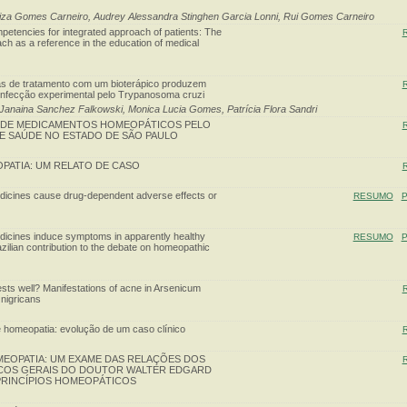
Piza Gomes Carneiro, Audrey Alessandra Stinghen Garcia Lonni, Rui Gomes Carneiro
etencies for integrated approach of patients: The
h as a reference in the education of medical
s de tratamento com um bioterápico produzem
 infecção experimental pelo Trypanosoma cruzi
 Janaina Sanchez Falkowski, Monica Lucia Gomes, Patrícia Flora Sandri
E DE MEDICAMENTOS HOMEOPÁTICOS PELO
DE SAÚDE NO ESTADO DE SÃO PAULO
OPATIA: UM RELATO DE CASO
icines cause drug-dependent adverse effects or
RESUMO
P
icines induce symptoms in apparently healthy
RESUMO
P
zilian contribution to the debate on homeopathic
ts well? Manifestations of acne in Arsenicum
 nigricans
 homeopatia: evolução de um caso clínico
MEOPATIA: UM EXAME DAS RELAÇÕES DOS
ICOS GERAIS DO DOUTOR WALTER EDGARD
PRINCÍPIOS HOMEOPÁTICOS